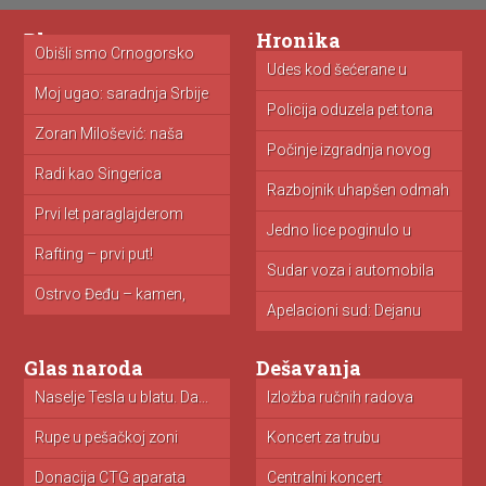
Blog
Hronika
Obišli smo Crnogorsko
primorje: cene...
Udes kod šećerane u
Ap
Kovačici...
zn
Moj ugao: saradnja Srbije
i...
Policija oduzela pet tona
Ko
toalet...
Zoran Milošević: naša
borba!
Počinje izgradnja novog
M
zatvora u...
is
Radi kao Singerica
Razbojnik uhapšen odmah
V
nakon pljačke...
u 
Prvi let paraglajderom
Jedno lice poginulo u
O
nesreći...
i...
Rafting – prvi put!
Sudar voza i automobila
V
u...
st
Ostrvo Đeđu – kamen,
mandarine...
Apelacioni sud: Dejanu
N
Simeunoviću godinu...
za
Glas naroda
Dešavanja
Naselje Tesla u blatu. Da...
Pitanja
Izložba ručnih radova
N
“Vezene domaćice”...
Rupe u pešačkoj zoni
Da li radi otvoreni bazen?
Koncert za trubu
M
u.
Donacija CTG aparata
NIKADA NIŠTA TUĐE
Centralni koncert
I