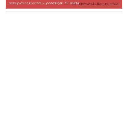
nastupiće na koncertu u ponedeljak, 12. marta
Pančevo.MOJKraj.rs/arhiva