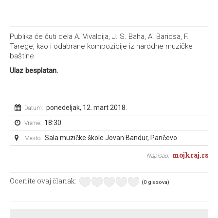
Publika će čuti dela A. Vivaldija, J. S. Baha, A. Bariosa, F.
Tarege, kao i odabrane kompozicije iz narodne muzičke
baštine.
Ulaz besplatan.
ponedeljak, 12. mart 2018.
Datum:
18:30
Vreme:
Sala muzičke škole Jovan Bandur, Pančevo
Mesto:
mojkraj.rs
Napisao:
Ocenite ovaj članak:
(0 glasova)