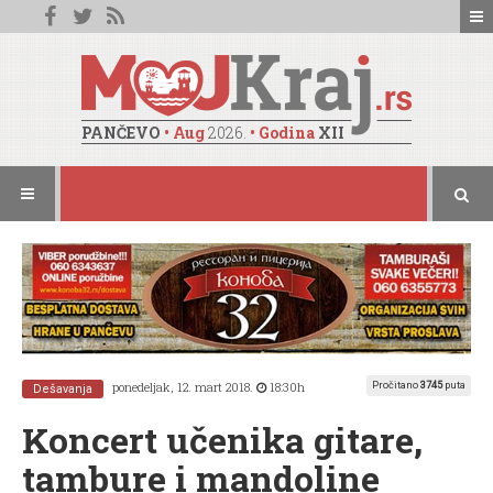
PANČEVO
• Aug
2026.
• Godina
XII
ponedeljak, 12. mart 2018.
18:30h
Pročitano
3745
puta
Dešavanja
Koncert učenika gitare,
tambure i mandoline