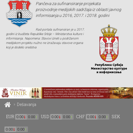
Pančeva za sufinansiranje projekata
proizvodnje medijskih sadržaja iz oblasti javnog
informisanja u 2016, 2017. i 2018. godini
Rad portala sufinansiran je u 2017.
godini iz budžeta Republike Srbije – Ministarstva kulture i
informisanja. Napomena: Stavovi izneti u podržanom
medijskom projektu nužno ne izražavaju stavove organa
koji je dodelio sredstva
Dešavanja
EUR
USD
CHF
SEK
0.00
0.00
0.00
0.00
0.00
0.00
0.00
0.00