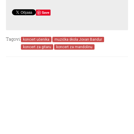
Save
Tagovi:
koncert učenika
muzička škola Jovan Bandur
koncert za gitaru
koncert za mandolinu