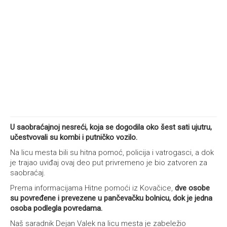
U saobraćajnoj nesreći, koja se dogodila oko šest sati ujutru,
učestvovali su kombi i putničko vozilo.
Na licu mesta bili su hitna pomoć, policija i vatrogasci, a dok
je trajao uviđaj ovaj deo put privremeno je bio zatvoren za
saobraćaj.
Prema informacijama Hitne pomoći iz Kovačice,
dve osobe
su povređene i prevezene u pančevačku bolnicu, dok je jedna
osoba podlegla povredama.
Naš saradnik Dejan Valek na licu mesta je zabeležio