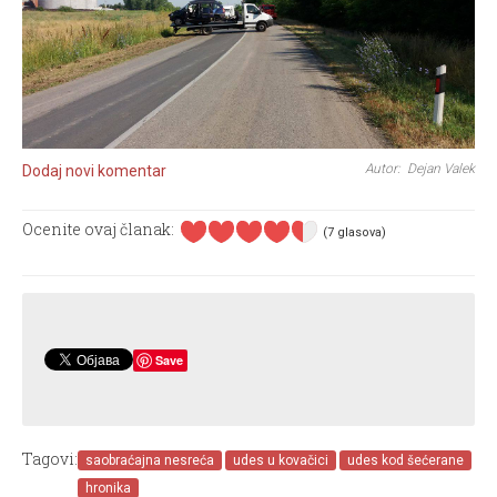
Autor: Dejan Valek
Dodaj novi komentar
Ocenite ovaj članak:
(7 glasova)
Save
Tagovi:
saobraćajna nesreća
udes u kovačici
udes kod šećerane
hronika