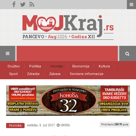
PANČEVO
• Aug
2026.
• Godina
XII
Društvo
Politika
Hronika
Ekonomija
Kultura
Sport
Zdravlje
Zabava
Servisne informacije
nedelja, 9. jul 2017.
08:59h
Pročitano
28070
puta
Hronika