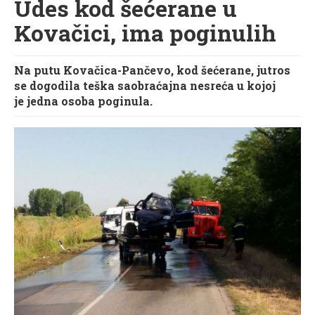
Udes kod šećerane u
Kovačici, ima poginulih
Na putu Kovačica-Pančevo, kod šećerane, jutros
se dogodila teška saobraćajna nesreća u kojoj
je
jedna osoba poginula.