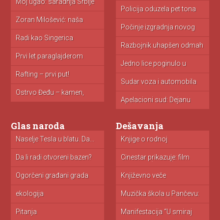
Moj ugao: saradnja Srbije
i...
Policija oduzela pet tona
Ko
toalet...
Zoran Milošević: naša
borba!
Počinje izgradnja novog
M
zatvora u...
is
Radi kao Singerica
Razbojnik uhapšen odmah
V
nakon pljačke...
u 
Prvi let paraglajderom
Jedno lice poginulo u
O
nesreći...
i...
Rafting – prvi put!
Sudar voza i automobila
V
u...
st
Ostrvo Đeđu – kamen,
mandarine...
Apelacioni sud: Dejanu
N
Simeunoviću godinu...
za
Glas naroda
Dešavanja
Naselje Tesla u blatu. Da...
Donacija CTG aparata
Knjige o rodnoj
Ci
porodilištu u...
ravnopravnosti u...
“S
Da li radi otvoreni bazen?
NIKADA NIŠTA TUĐE
Cinestar prikazuje: film
K
NISAM UZEO...
“Fatalna” (VIDEO)
Ogorčeni građani grada
Rupe u pešačkoj zoni
Književno veče
P
Pančeva zbog...
“Punchtown poetry” u...
pu
ekologija
Muzička škola u Pančevu:
P
Solistički...
D
Pitanja
Manifestacija “U smiraj
K
dana” u...
A