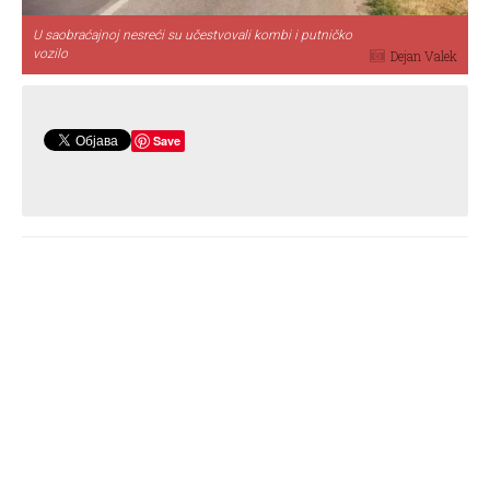
U saobraćajnoj nesreći su učestvovali kombi i putničko
vozilo
Dejan Valek
Save