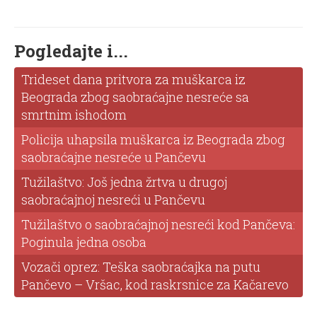
Pogledajte i...
Trideset dana pritvora za muškarca iz
Beograda zbog saobraćajne nesreće sa
smrtnim ishodom
Policija uhapsila muškarca iz Beograda zbog
saobraćajne nesreće u Pančevu
Tužilaštvo: Još jedna žrtva u drugoj
saobraćajnoj nesreći u Pančevu
Tužilaštvo o saobraćajnoj nesreći kod Pančeva:
Poginula jedna osoba
Vozači oprez: Teška saobraćajka na putu
Pančevo – Vršac, kod raskrsnice za Kačarevo