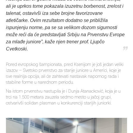
ali je uprkos tome pokazala izuzetnu borbenost, zrelost i
talenat, ostavivši iza sebe brojne favorizovane
atletičarke. Ovim rezultatom dodatno se približila
ispunjenju norme, pa se sa velikom dozom sigurnosti
može reći da će predstavljati Srbiju na Prvenstvu Evrope
za mlađe juniore”, kaže njen trener prof. Ljupčo
Cvetkoski.
Pored evropskog šampionata, pred Ksenijom je još jedan veliki
izazov – Svetsko prvenstvo za starije juniore u Americi, koje je
sve realnija opcija, ali će zahtevati nastavak napornog rada i
stabilne forme u narednom periodu.
Na istom prvenstvu nastupila je i Dunja Atanacković, koja je u
trci na 1.500 metara zauzela sedmo mesto u jačoj grupi,
ostvarivši solidan plasman u konkurenciji starijih juniorki.