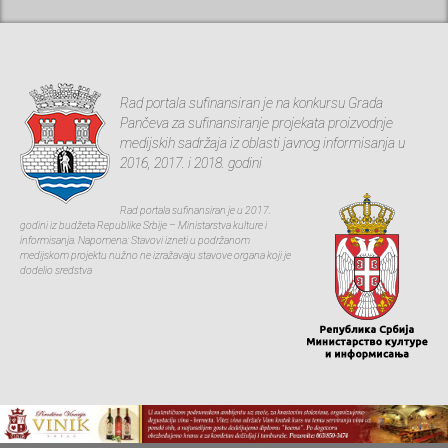
Rad portala sufinansiran je na konkursu Grada
Pančeva za sufinansiranje projekata proizvodnje
medijskih sadržaja iz oblasti javnog informisanja u
2016, 2017. i 2018. godini
Rad portala sufinansiran je u 2017.
godini iz budžeta Republike Srbije – Ministarstva kulture i
informisanja. Napomena: Stavovi izneti u podržanom
medijskom projektu nužno ne izražavaju stavove organa koji je
dodelio sredstva