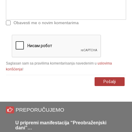
Obavesti me o novim komentarima
Saglasan sam sa pravilima komentarisanja navedenim u
uslovima
korišćenja
!
Pošalji
PREPORUČUJEMO
U pripremi manifestacija “Preobraženjski
U Jabu
dani”…