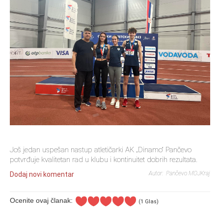
Još jedan uspešan nastup atletičarki AK „Dinamo“ Pančevo
potvrđuje kvalitetan rad u klubu i kontinuitet dobrih rezultata.
Autor: Pančevo MOJKraj
Dodaj novi komentar
Ocenite ovaj članak:
(1 Glas)