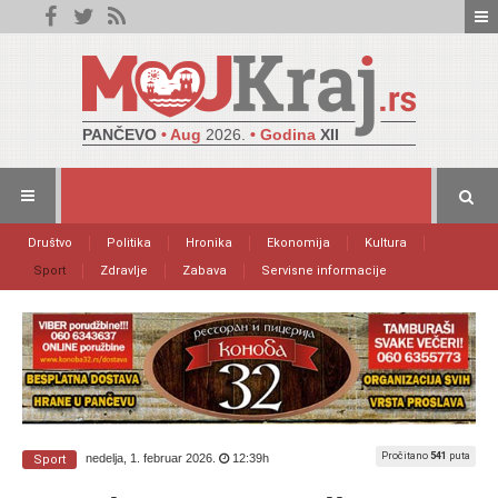
PANČEVO
• Aug
2026.
• Godina
XII
Društvo
Politika
Hronika
Ekonomija
Kultura
Sport
Zdravlje
Zabava
Servisne informacije
Pročitano
541
puta
nedelja, 1. februar 2026.
12:39h
Sport