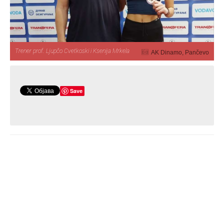
Trener prof. Ljupčo Cvetkoski i Ksenija Mrkela
AK Dinamo, Pančevo
Save