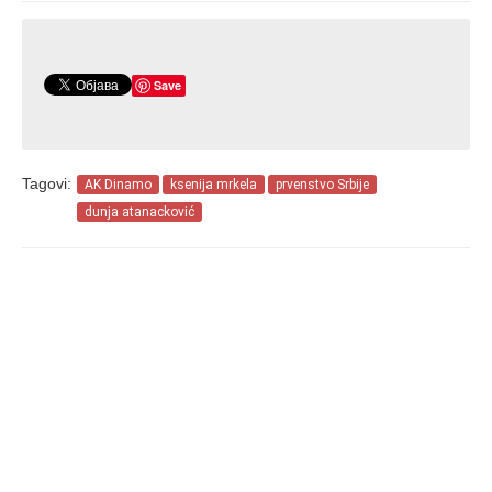
Save
Tagovi:
AK Dinamo
ksenija mrkela
prvenstvo Srbije
dunja atanacković