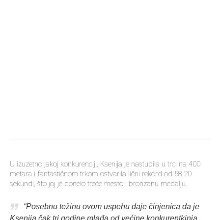
U izuzetno jakoj konkurenciji, Ksenija je nastupila u trci na 400
metara i fantastičnom trkom ostvarila lični rekord od 58,20
sekundi, što joj je donelo treće mesto i bronzanu medalju.
“Posebnu težinu ovom uspehu daje činjenica da je
Ksenija čak tri godine mlađa od većine konkurentkinja,