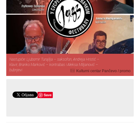
Nastupiće: Ljubomir Turajlija – saksofon, Andreja Hristić –
klavir, Branko Marković – kontrabas i Aleksa Milijanović –
bubnjevi
Kulturni centar Pančevo / promo
Save