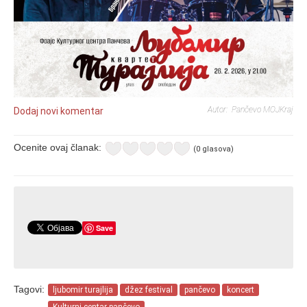
Autor: Pančevo MOJKraj
Dodaj novi komentar
Ocenite ovaj članak:
(0 glasova)
Save
Tagovi:
ljubomir turajlija
džez festival
pančevo
koncert
Kulturni centar pančevo