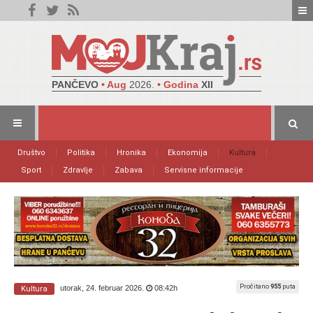
PANČEVO
• Aug
2026.
• Godina
XII
Društvo
Politika
Hronika
Ekonomija
Kultura
Sport
Zdravlje
Zabava
Servisne informacije
Pročitano
955
puta
utorak, 24. februar 2026.
08:42h
Kultura