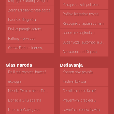
Moj ugao: saradnja Srbije i...
Policija oduzela pet tona
Ko
toalet...
Zoran Milošević: naša borba!
Počinje izgradnja novog
M
zatvora u...
is
Radi kao Singerica
Razbojnik uhapšen odmah
V
nakon pljačke...
ak
Prvi let paraglajderom
Jedno lice poginulo u
O
nesreći...
i...
Rafting – prvi put!
Sudar voza i automobila u...
V
st
Ostrvo Đeđu – kamen,
mandarine...
Apelacioni sud: Dejanu
N
Simeunoviću godinu...
za
Glas naroda
Dešavanja
Da li radi otvoreni bazen?
Pitanja
Koncert solo pevača
Iz
S
ekologija
Ogorčeni građani grada
Festival folklora
V
Pančeva zbog...
“Nikoljdanski venac” u...
Naselje Tesla u blatu. Da...
Pančevački talenti posetili
Čelistkinja Lana Kostić
K
izložbu posvećenu...
Lakiko na...
(A
Donacija CTG aparata
Preventivni pregledi u
XI
porodilištu u...
Bolnici
fo
Rupe u pešačkoj zoni
Javni čas učenika klavira
D
„M