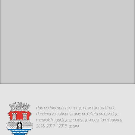
Rad portala sufinansiran je na konkursu Grada
Pančeva za sufinansiranje projekata proizvodnje
medijskih sadržaja iz oblasti javnog informisanja u
2016, 2017. i 2018. godini