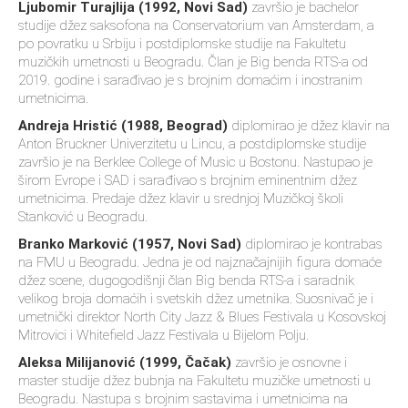
Ljubomir Turajlija (1992, Novi Sad)
završio je bachelor
studije džez saksofona na Conservatorium van Amsterdam, a
po povratku u Srbiju i postdiplomske studije na Fakultetu
muzičkih umetnosti u Beogradu. Član je Big benda RTS-a od
2019. godine i sarađivao je s brojnim domaćim i inostranim
umetnicima.
Andreja Hristić (1988, Beograd)
diplomirao je džez klavir na
Anton Bruckner Univerzitetu u Lincu, a postdiplomske studije
završio je na Berklee College of Music u Bostonu. Nastupao je
širom Evrope i SAD i sarađivao s brojnim eminentnim džez
umetnicima. Predaje džez klavir u srednjoj Muzičkoj školi
Stanković u Beogradu.
Branko Marković (1957, Novi Sad)
diplomirao je kontrabas
na FMU u Beogradu. Jedna je od najznačajnijih figura domaće
džez scene, dugogodišnji član Big benda RTS-a i saradnik
velikog broja domaćih i svetskih džez umetnika. Suosnivač je i
umetnički direktor North City Jazz & Blues Festivala u Kosovskoj
Mitrovici i Whitefield Jazz Festivala u Bijelom Polju.
Aleksa Milijanović (1999, Čačak)
završio je osnovne i
master studije džez bubnja na Fakultetu muzičke umetnosti u
Beogradu. Nastupa s brojnim sastavima i umetnicima na