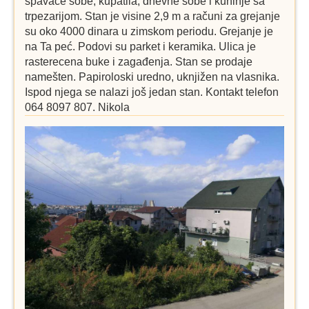
spavaće sobe, kupatila, dnevne sobe i kuhinje sa
trpezarijom. Stan je visine 2,9 m a računi za grejanje
su oko 4000 dinara u zimskom periodu. Grejanje je
na Ta peć. Podovi su parket i keramika. Ulica je
rasterecena buke i zagađenja. Stan se prodaje
namešten. Papiroloski uredno, uknjižen na vlasnika.
Ispod njega se nalazi još jedan stan. Kontakt telefon
064 8097 807. Nikola