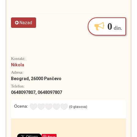
Nazad
0
din.
Kontakt:
Nikola
Adresa:
Beograd, 26000 Pančevo
Telefon:
0648097807, 0648097807
Ocena:
(0 glasova)
Save