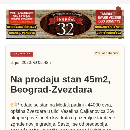
Pročitano
358
puta
Nekretnine
6. jun 2020.
05:42h
Na prodaju stan 45m2,
Beograd-Zvezdara
Prodaje se stan na Medak padini - 44000 evra,
opština Zvezdara u ulici Veselina Cajkanovica 26v
ukupne površine 45 kvadrata u prizemlju stambene
zgrade novije gradnje. Sastoji se od predsoblja,