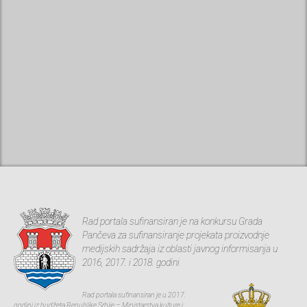
Rad portala sufinansiran je na konkursu Grada
Pančeva za sufinansiranje projekata proizvodnje
medijskih sadržaja iz oblasti javnog informisanja u
2016, 2017. i 2018. godini
Rad portala sufinansiran je u 2017.
godini iz budžeta Republike Srbije – Ministarstva kulture i