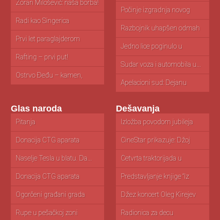
Zoran Milošević: naša borba!
Počinje izgradnja novog
M
zatvora u...
is
Radi kao Singerica
Razbojnik uhapšen odmah
V
nakon pljačke...
ak
Prvi let paraglajderom
Jedno lice poginulo u
O
nesreći...
i...
Rafting – prvi put!
Sudar voza i automobila u...
V
st
Ostrvo Đeđu – kamen,
mandarine...
Apelacioni sud: Dejanu
N
Simeunoviću godinu...
za
Glas naroda
Dešavanja
Pitanja
Pančevački talenti posetili
Izložba povodom jubileja
K
izložbu posvećenu...
Prota Vasa...
u
Donacija CTG aparata
Da li radi otvoreni bazen?
CineStar prikazuje: Džoj
C
Bolnici Pančevo
m
Naselje Tesla u blatu. Da...
ekologija
Četvrta traktorijada u
„S
Banatskom Novom...
ba
Donacija CTG aparata
Predstavljanje knjige “Iz
Iz
porodilištu u...
dnevnika Malekove”
Vl
Ogorčeni građani grada
Džez koncert Oleg Kirejev
Fi
Pančeva zbog...
kvarteta...
u.
Rupe u pešačkoj zoni
Radionica za decu
Ma