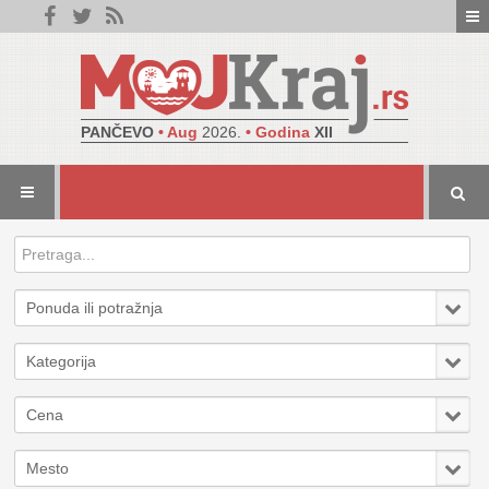
PANČEVO
• Aug
2026.
• Godina
XII