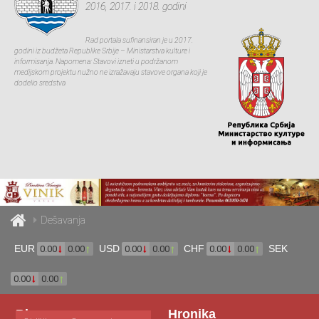
2016, 2017. i 2018. godini
Rad portala sufinansiran je u 2017.
godini iz budžeta Republike Srbije – Ministarstva kulture i
informisanja. Napomena: Stavovi izneti u podržanom
medijskom projektu nužno ne izražavaju stavove organa koji je
dodelio sredstva
Dešavanja
EUR
USD
CHF
SEK
0.00
0.00
0.00
0.00
0.00
0.00
0.00
0.00
Blog
Hronika