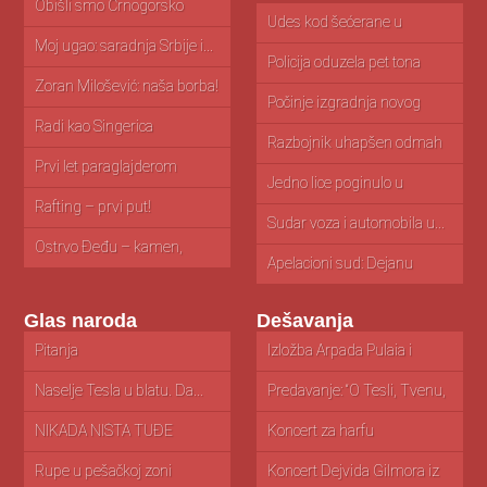
Obišli smo Crnogorsko
primorje: cene...
Udes kod šećerane u
Ap
Kovačici...
zn
Moj ugao: saradnja Srbije i...
Policija oduzela pet tona
Ko
toalet...
Zoran Milošević: naša borba!
Počinje izgradnja novog
M
zatvora u...
is
Radi kao Singerica
Razbojnik uhapšen odmah
V
nakon pljačke...
ak
Prvi let paraglajderom
Jedno lice poginulo u
O
nesreći...
i...
Rafting – prvi put!
Sudar voza i automobila u...
V
st
Ostrvo Đeđu – kamen,
mandarine...
Apelacioni sud: Dejanu
N
Simeunoviću godinu...
za
Glas naroda
Dešavanja
Pitanja
Da li radi otvoreni bazen?
Izložba Arpada Pulaia i
K
Milice...
iz.
Naselje Tesla u blatu. Da...
Pančevački talenti posetili
Predavanje: “O Tesli, Tvenu,
M
izložbu posvećenu...
i...
So
NIKADA NIŠTA TUĐE
Donacija CTG aparata
Koncert za harfu
Po
NISAM UZEO...
Bolnici Pančevo
Na
Rupe u pešačkoj zoni
Koncert Dejvida Gilmora iz
Ci