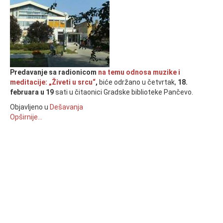
Predavanje sa radionicom
na temu odnosa muzike i
meditacije: „Živeti u srcu“
,
biće održano u četvrtak,
18.
februara u 19
sati u čitaonici Gradske biblioteke Pančevo.
Objavljeno u
Dešavanja
Opširnije...