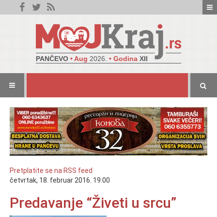
PANČEVO
• Aug
2026.
• Godina
XII
Pretplatite se na RSS feed
četvrtak, 18. februar 2016. 19:00
Predavanje “Živeti u srcu”