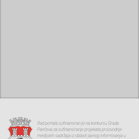
Rad portala sufinansiran je na konkursu Grada
Pančeva za sufinansiranje projekata proizvodnje
medijskih sadržaja iz oblasti javnog informisanja u