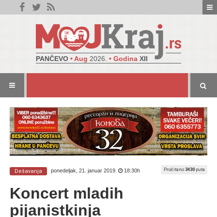
PANČEVO
• Aug
2026.
• Godina
XII
Pročitano
3430
puta
ponedeljak, 21. januar 2019.
18:30h
Dešavanja
Koncert mladih
pijanistkinja