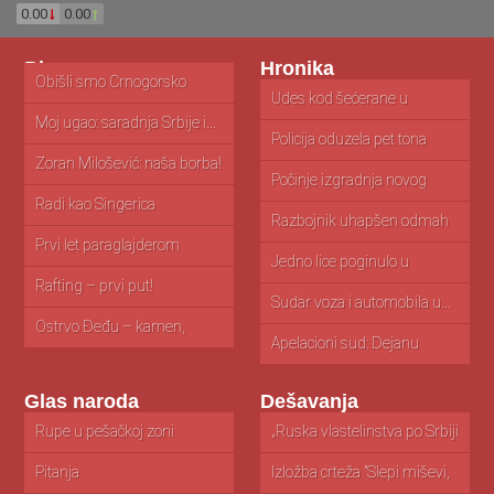
0.00
0.00
Blog
Hronika
Obišli smo Crnogorsko
primorje: cene...
Udes kod šećerane u
Ap
Kovačici...
zn
Moj ugao: saradnja Srbije i...
Policija oduzela pet tona
Ko
toalet...
Zoran Milošević: naša borba!
Počinje izgradnja novog
M
zatvora u...
is
Radi kao Singerica
Razbojnik uhapšen odmah
V
nakon pljačke...
ak
Prvi let paraglajderom
Jedno lice poginulo u
O
nesreći...
i...
Rafting – prvi put!
Sudar voza i automobila u...
V
st
Ostrvo Đeđu – kamen,
mandarine...
Apelacioni sud: Dejanu
N
Simeunoviću godinu...
za
Glas naroda
Dešavanja
Rupe u pešačkoj zoni
ekologija
„Ruska vlastelinstva po Srbiji
Iz
u...
"P
Pitanja
NIKADA NIŠTA TUĐE
Izložba crteža "Slepi miševi,
Re
NISAM UZEO...
naše...
pa