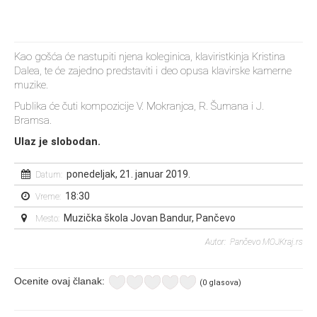
Kao gošća će nastupiti njena koleginica, klaviristkinja Kristina
Dalea, te će zajedno predstaviti i deo opusa klavirske kamerne
muzike.
Publika će čuti kompozicije V. Mokranjca, R. Šumana i J.
Bramsa.
Ulaz je slobodan.
ponedeljak, 21. januar 2019.
Datum:
18:30
Vreme:
Muzička škola Jovan Bandur, Pančevo
Mesto:
Autor: Pančevo MOJKraj.rs
Ocenite ovaj članak:
(0 glasova)