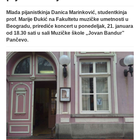
Mlada pijanistkinja Danica Marinković, studentkinja
prof. Marije Đukić na Fakultetu muzičke umetnosti u
Beogradu, prirediće koncert u ponedeljak, 21. januara
od 18.30 sati u sali Muzičke škole „Jovan Bandur”
Pančevo.