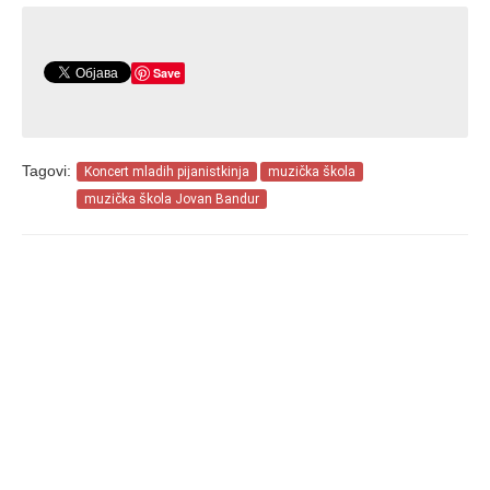
Save
Tagovi:
Koncert mladih pijanistkinja
muzička škola
muzička škola Jovan Bandur