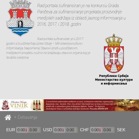
Rad portala sufinansiran je na konkursu Grada
Pančeva za sufinansiranje projekata proizvodnje
medijskih sadržaja iz oblasti javnog informisanja u
2016, 2017. i 2018. godini
Rad portala sufinansiran je u 2017.
godini iz budžeta Republike Srbije – Ministarstva kulture i
informisanja. Napomena: Stavovi izneti u podržanom
medijskom projektu nužno ne izražavaju stavove organa koji je
dodelio sredstva
Dešavanja
EUR
USD
CHF
SEK
0.00
0.00
0.00
0.00
0.00
0.00