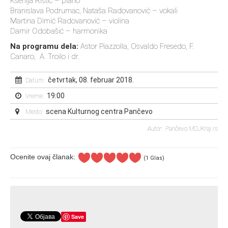
Ksenija Ristić – piano
Branislava Podrumac, Nataša Radovanović – vokali
Martina Dimić Radovanović – violina
Damir Odobašić – harmonika
Na programu dela:
Astor Piazzolla, Osvaldo Fresedo, F.
Canaro, A. Troilo i dr.
četvrtak, 08. februar 2018.
Datum:
19:00
Vreme:
scena Kulturnog centra Pančevo
Mesto:
Autor: Pančevo.MOJKraj.rs
Ocenite ovaj članak:
(1 Glas)
Save