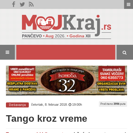
PANČEVO
• Aug
2026.
• Godina
XII
Pročitano
3996
puta
četvrtak, 8. februar 2018.
19:00h
Dešavanja
Tango kroz vreme