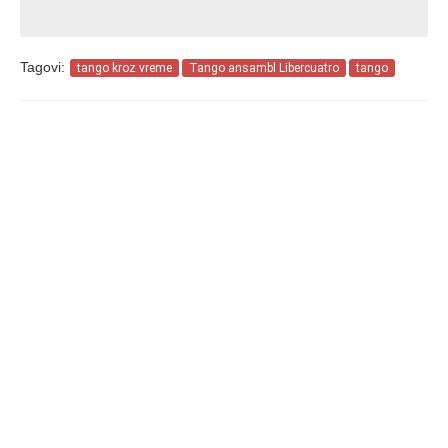
Tagovi:
tango kroz vreme
Tango ansambl Libercuatro
tango