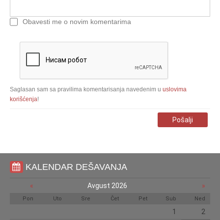
Obavesti me o novim komentarima
Saglasan sam sa pravilima komentarisanja navedenim u
uslovima
korišćenja
!
Pošalji
KALENDAR DEŠAVANJA
«
Avgust 2026
»
Pon
Uto
Sre
Čet
Pet
Sub
Ned
1
2