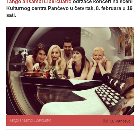
Tango ansambl Libercuatro
održaće koncert na sceni
Kulturnog centra Pančevo u četvrtak, 8. februara u 19
sati.
Tango ansambl Libercuatro
KC Pančevo