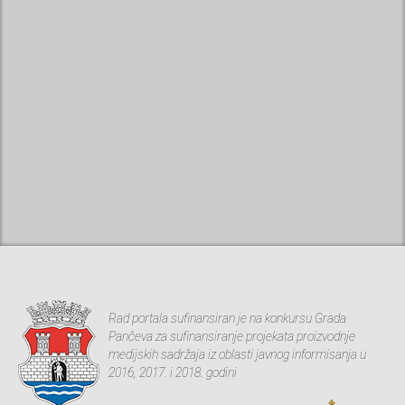
Rad portala sufinansiran je na konkursu Grada
Pančeva za sufinansiranje projekata proizvodnje
medijskih sadržaja iz oblasti javnog informisanja u
2016, 2017. i 2018. godini