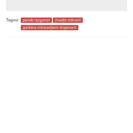
Tagovi:
pariski razgovori
živadin mitrović
gordana milosavljević stojanović