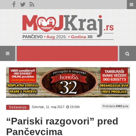
PANČEVO
• Aug
2026.
• Godina
XII
Pročitano
4342
puta
četvrtak, 11. maj 2017.
19:00h
Dešavanja
“Pariski razgovori” pred
Pančevcima