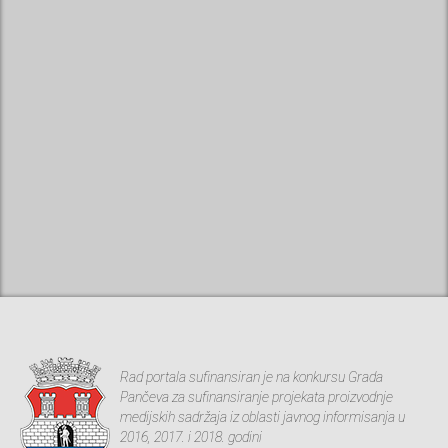
Rad portala sufinansiran je na konkursu Grada
Pančeva za sufinansiranje projekata proizvodnje
medijskih sadržaja iz oblasti javnog informisanja u
2016, 2017. i 2018. godini