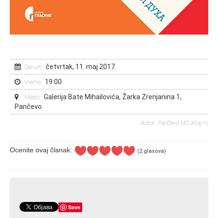
četvrtak, 11. maj 2017.
Datum:
19:00
Vreme:
Galerija Bate Mihailovića, Žarka Zrenjanina 1,
Mesto:
Pančevo
Autor: Pančevo.MOJKraj.rs
Ocenite ovaj članak:
(2 glasova)
Save