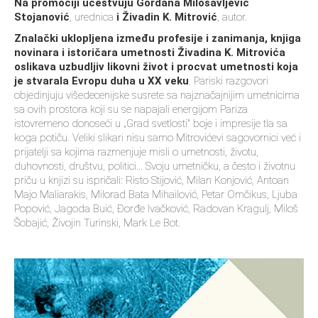
Na promociji učestvuju Gordana Milosavljević
Stojanović
, urednica
i Živadin K. Mitrović
, autor.
Znalački uklopljena između profesije i zanimanja, knjiga
novinara i istoričara umetnosti Živadina K. Mitrovića
oslikava uzbudljiv likovni život i procvat umetnosti koja
je stvarala Evropu duha u XX veku
. Pariski razgovori
objedinjuju višedecenijske susrete sa najznačajnijim umetnicima
sa ovih prostora koji su se napajali energijom Pariza
istovremeno donoseći u „Grad svetlosti" boje i impresije tla sa
koga potiču. Veliki slikari nisu samo Mitrovićevi sagovornici već i
prijatelji sa kojima razmenjuje misli o umetnosti, životu,
duhovnosti, društvu, politici... Svoju umetničku, a često i životnu
priču u knjizi su ispričali: Risto Stijović, Milan Konjović, Antoan
Majo Maliarakis, Milorad Bata Mihailović, Petar Omčikus, Ljuba
Popović, Jagoda Buić, Đorđe Ivačković, Radovan Kragulj, Miloš
Šobajić, Živojin Turinski, Mark Le Bot.