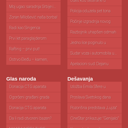
primorje: cene...
Udes kod šećerane u
Ap
Kovačici...
zn
Moj ugao: saradnja Srbije i...
Policija oduzela pet tona
Ko
toalet...
Zoran Milošević: naša borba!
Počinje izgradnja novog
M
zatvora u...
is
Radi kao Singerica
Razbojnik uhapšen odmah
V
nakon pljačke...
ak
Prvi let paraglajderom
Jedno lice poginulo u
O
nesreći...
i...
Rafting – prvi put!
Sudar voza i automobila u...
V
st
Ostrvo Đeđu – kamen,
mandarine...
Apelacioni sud: Dejanu
N
Simeunoviću godinu...
za
Glas naroda
Dešavanja
Donacija CTG aparata
Pančevački talenti posetili
Izložba Emila Sfere u
T
Bolnici Pančevo
izložbu posvećenu...
Pančevu
š
Ogorčeni građani grada
Naselje Tesla u blatu. Da...
Proslava Svetskog dana
Iz
Pančeva zbog...
Roma u...
či
Donacija CTG aparata
Rupe u pešačkoj zoni
Pozorišna predstava „Lujza“
Iz
porodilištu u...
u Pančevu
g
Da li radi otvoreni bazen?
CineStar prikazuje: “Genijalci”
1
(VIDEO)