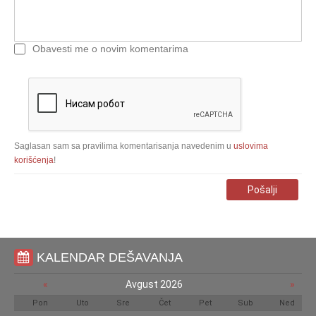
Obavesti me o novim komentarima
Saglasan sam sa pravilima komentarisanja navedenim u
uslovima
korišćenja
!
Pošalji
KALENDAR DEŠAVANJA
«
Avgust 2026
»
Pon
Uto
Sre
Čet
Pet
Sub
Ned