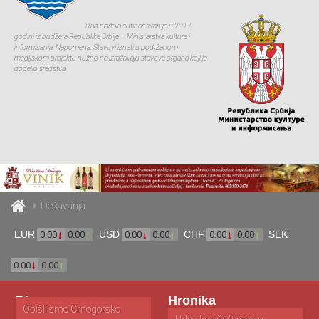
Rad portala sufinansiran je u 2017.
godini iz budžeta Republike Srbije – Ministarstva kulture i
informisanja. Napomena: Stavovi izneti u podržanom
medijskom projektu nužno ne izražavaju stavove organa koji je
dodelio sredstva
Dešavanja
EUR
USD
CHF
SEK
0.00
0.00
0.00
0.00
0.00
0.00
0.00
0.00
Blog
Hronika
Obišli smo Crnogorsko