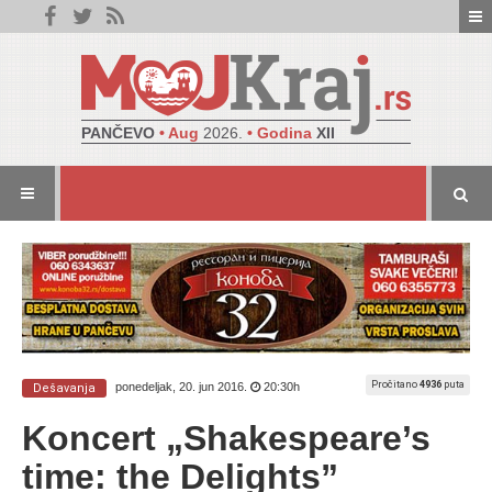
PANČEVO
• Aug
2026.
• Godina
XII
Pročitano
4936
puta
ponedeljak, 20. jun 2016.
20:30h
Dešavanja
Koncert „Shakespeare’s
time: the Delights”