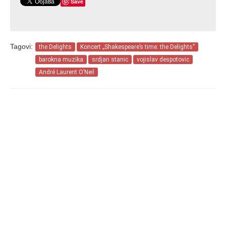
Save
Tagovi:
the Delights
Koncert „Shakespeare’s time: the Delights”
barokna muzika
srdjan stanic
vojislav despotovic
André Laurent O’Neil