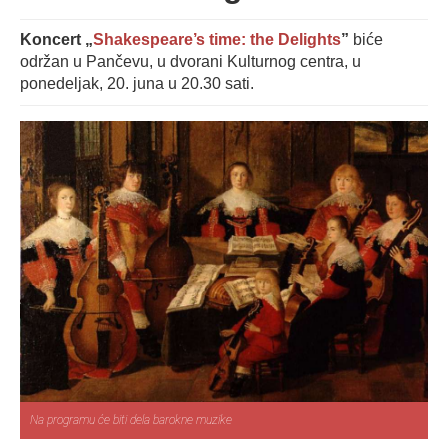
Koncert „
Shakespeare’s time: the Delights
”
biće
održan u Pančevu, u dvorani Kulturnog centra, u
ponedeljak, 20. juna u 20.30 sati.
Na programu će biti dela barokne muzike