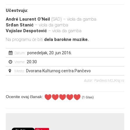
Učestvuju:
André Laurent O’Neil
(SAD) – viola da gamba
Srđan Stanić
– viola da gamba
Vojislav Despotović
– viola da gamba
Na programu će biti
dela barokne muzike.
ponedeljak, 20. jun 2016.
Datum:
20:30
Vreme:
Dvorana Kulturnog centra Pančevo
Mesto:
Autor: Pančevo.MOJKraj.rs
Ocenite ovaj članak:
(1 Glas)