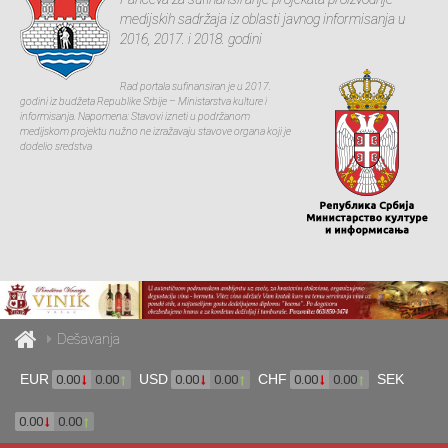
medijskih sadržaja iz oblasti javnog informisanja u
2016, 2017. i 2018. godini
Rad portala sufinansiran je u 2017.
godini iz budžeta Republike Srbije – Ministarstva kulture i
informisanja. Napomena: Stavovi izneti u podržanom
medijskom projektu nužno ne izražavaju stavove organa koji je
dodelio sredstva
Dešavanja
EUR
USD
CHF
SEK
0.00
0.00
0.00
0.00
0.00
0.00
0.00
0.00