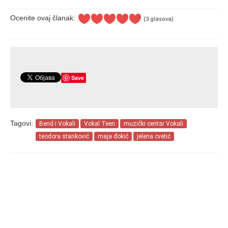
Ocenite ovaj članak:
(3 glasova)
Save
Tagovi:
Bend i Vokali
Vokal Teen
muzički centar Vokali
teodora stanković
maja đokić
jelena cvetić