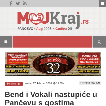
PANČEVO
• Aug
2026.
• Godina
XII
Pročitano
5023
puta
sreda, 17. februar 2016.
19:00h
Dešavanja
Bend i Vokali nastupiće u
Pančevu s gostima