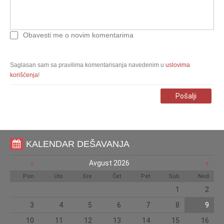
Obavesti me o novim komentarima
Saglasan sam sa pravilima komentarisanja navedenim u
uslovima
korišćenja
!
Pošalji
KALENDAR DEŠAVANJA
«
Avgust 2026
»
Pon
Uto
Sre
Čet
Pet
Sub
Ned
1
2
3
4
5
6
7
8
9
10
11
12
13
14
15
16