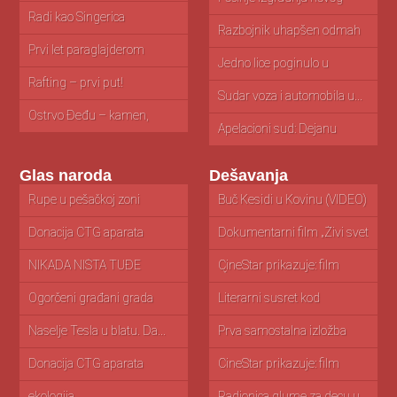
zatvora u...
is
Radi kao Singerica
Razbojnik uhapšen odmah
V
nakon pljačke...
ak
Prvi let paraglajderom
Jedno lice poginulo u
O
nesreći...
i...
Rafting – prvi put!
Sudar voza i automobila u...
V
st
Ostrvo Đeđu – kamen,
mandarine...
Apelacioni sud: Dejanu
N
Simeunoviću godinu...
za
Glas naroda
Dešavanja
Rupe u pešačkoj zoni
Da li radi otvoreni bazen?
Buč Kesidi u Kovinu (VIDEO)
D
I
Donacija CTG aparata
Pančevački talenti posetili
Dokumentarni film „Živi svet
I
porodilištu u...
izložbu posvećenu...
Vršačkih...
Tr
NIKADA NIŠTA TUĐE
Pitanja
CineStar prikazuje: film
R
NISAM UZEO...
“Čovek iz...
za
Ogorčeni građani grada
Literarni susret kod
Iz
Pančeva zbog...
skulpture "Beogradski...
P
Naselje Tesla u blatu. Da...
Prva samostalna izložba
D
crteža Lenke...
„M
Donacija CTG aparata
CineStar prikazuje: film
Iz
Bolnici Pančevo
“Tajna svetionika”...
Kl
ekologija
Radionica glume za decu u...
Ko