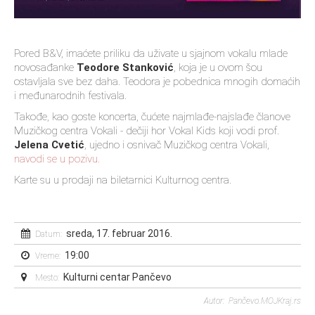
Pored B&V, imaćete priliku da uživate u sjajnom vokalu mlade
novosađanke
Teodore Stanković
, koja je u ovom šou
ostavljala sve bez daha. Teodora je pobednica mnogih domaćih
i međunarodnih festivala.
Takođe, kao goste koncerta, čućete najmlađe-najslađe članove
Muzičkog centra Vokali - dečiji hor Vokal Kids koji vodi prof.
Jelena Cvetić
, ujedno i osnivač Muzičkog centra Vokali,
navodi se u pozivu.
Karte su u prodaji na biletarnici Kulturnog centra.
sreda, 17. februar 2016.
Datum:
19:00
Vreme:
Kulturni centar Pančevo
Mesto:
Autor: Pančevo.MOJKraj.rs