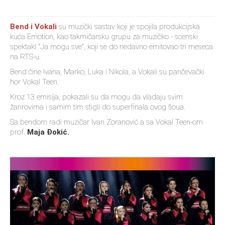
Bend i Vokali
su muzički sastav koji je spojila produkcijska
kuća Emotion, kao takmičarsku grupu za muzičko - scenski
spektakl "Ja mogu sve", koji se do nedavno emitovao tri meseca
na RTS-u.
Bend čine Ivana, Marko, Luka i Nikola, a Vokali su pančevački
hor Vokal Teen.
Kroz 13 emisija, pokazali su da mogu da vladaju svim
žanrovima i samim tim stigli do superfinala ovog šoua.
Sa bendom radi muzičar Ivan Zoranović a sa Vokal Teen-om
prof.
Maja Đokić.