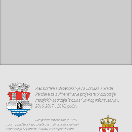
Rad portala sufinansiran je na konkursu Grada
Pančeva za sufinansiranje projekata proizvodnje
medijskih sadržaja iz oblasti javnog informisanja u
2016, 2017. i 2018. godini
Rad portala sufinansiran je u 2017.
godini iz budžeta Republike Srbije – Ministarstva kulture i
informisanja. Napomena: Stavovi izneti u podržanom