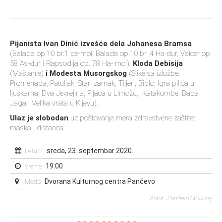
Pijanista Ivan Dinić izvešće dela Johanesa Bramsa
(Balada op.10 br.1 de-mol, Balada op.10 br. 4 Ha-dur, Valcer op.
58 As-dur i Rapsodija op. 78 Ha- mol),
Kloda Debisija
(Maštanje)
i Modesta Musorgskog
(Slike sa izložbe,
Promenada, Patuljak, Stari zamak, Tiljeri, Bidlo, Igra pilića u
ljuskama, Dva Jevrejina, Pijaca u Limožu, Katakombe, Baba
Jaga i Velika vrata u Kijevu).
Ulaz je slobodan
uz poštovanje mera zdravstvene zaštite:
maska i distanca.
sreda, 23. septembar 2020.
Datum:
19:00
Vreme:
Dvorana Kulturnog centra Pančevo
Mesto:
Autor: Pančevo MOJKraj