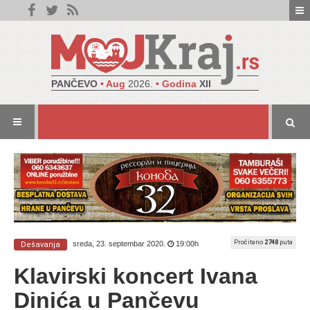
PANČEVO
• Aug
2026.
• Godina
XII
Pročitano
2748
puta
sreda, 23. septembar 2020.
19:00h
Dešavanja
Klavirski koncert Ivana
Dinića u Pančevu