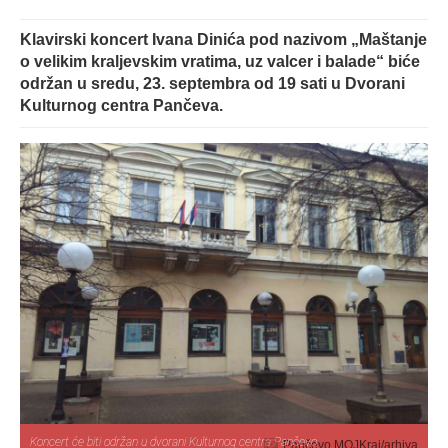
Klavirski koncert Ivana Dinića pod nazivom „Maštanje
o velikim kraljevskim vratima, uz valcer i balade“ biće
održan u sredu, 23. septembra od 19 sati u Dvorani
Kulturnog centra Pančeva.
Koncert će biti održan u dvorani Kulturnog centra Pančevo
Pančevo MOJKraj/arhiva