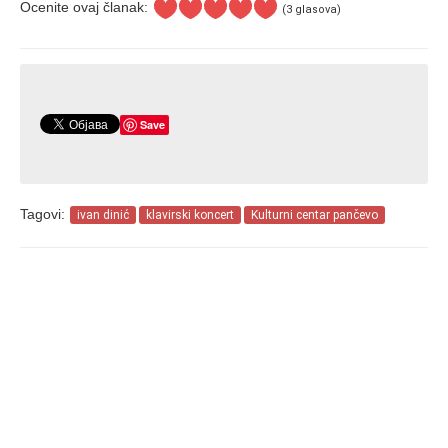
Ocenite ovaj članak:
(3 glasova)
Save
Tagovi:
ivan dinić
klavirski koncert
Kulturni centar pančevo