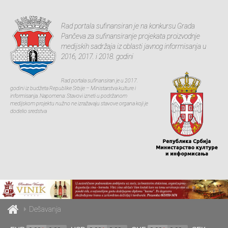
Rad portala sufinansiran je na konkursu Grada
Pančeva za sufinansiranje projekata proizvodnje
medijskih sadržaja iz oblasti javnog informisanja u
2016, 2017. i 2018. godini
Rad portala sufinansiran je u 2017.
godini iz budžeta Republike Srbije – Ministarstva kulture i
informisanja. Napomena: Stavovi izneti u podržanom
medijskom projektu nužno ne izražavaju stavove organa koji je
dodelio sredstva
Dešavanja