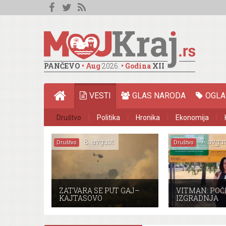
PANČEVO
• Aug
2026.
• Godina
XII
VESTI
GLAS NARODA
OGLA
Društvo
Politika
Hronika
Ekonomija
HOME
8. avgust
7. avgus
Društvo
Društvo
ZATVARA SE PUT GAJ–
VITMAN: POČ
KAJTASOVO
IZGRADNJA
ATMOSFERSK
KANALIZACIJ