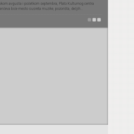
okom avgusta i početkom septembra, Plato Kulturnog centra
ančeva biće mesto susreta muzike, pozorišta, dečjih…