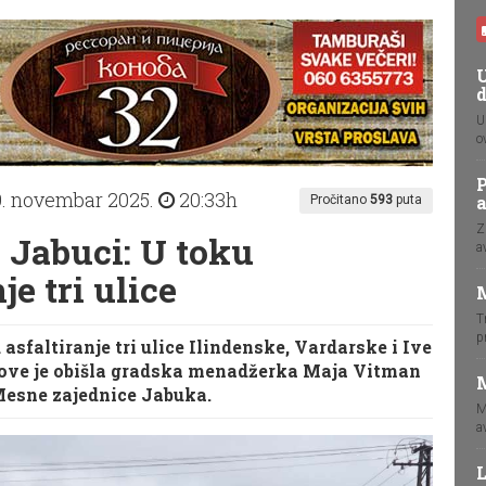
U
U
o
P
9. novembar 2025.
20:33h
Pročitano
593
puta
Z
 Jabuci: U toku
a
je tri ulice
T
p
 asfaltiranje tri ulice Ilindenske, Vardarske i Ive
adove je obišla gradska menadžerka Maja Vitman
M
z Mesne zajednice Jabuka.
M
a