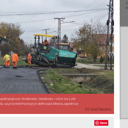
T
P
saobraćajnice, Ilindenske, Vardarske i Ulice Ive Lole
adu sa prioritetima koje je definisala Mesna zajednica
Grad Pančevo
Save