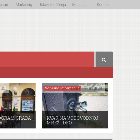
resum
Marketing
Uslovi korišćenja
Mapa sajta
Kontakt
ust
7. avgust
Servisne informacije
OGRAM GRADA
KVAR NA VODOVODNOJ
A…
MREŽI: DEO…