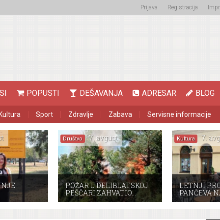
Prijava
Registracija
Imp
SI
POPUSTI
DEŠAVANJA
ADRESAR
BLOG
Kultura
Sport
Zdravlje
Zabava
Servisne informacije
t
7. avgust
7. avg
Društvo
Kultura
INJE
POŽAR U DELIBLATSKOJ
LETNJI PR
PEŠČARI ZAHVATIO…
PANČEVA N
E
E…