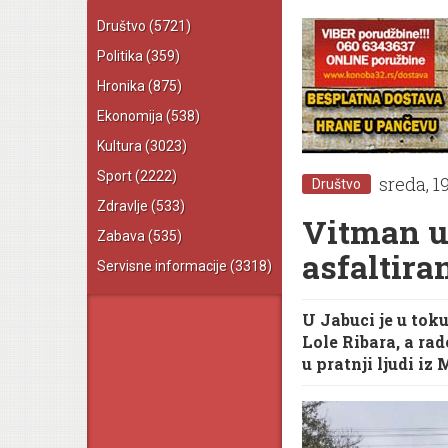
Društvo
(5721)
Politika
(359)
Hronika
(875)
Ekonomija
(538)
Kultura
(3023)
Sport
(2222)
sreda, 1
Društvo
Zdravlje
(533)
Vitman u
Zabava
(535)
asfaltiran
Servisne informacije
(3318)
U Jabuci je u toku
Lole Ribara, a r
u pratnji ljudi i