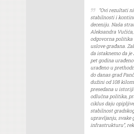
“Ovi rezultati n
stabilnosti i konti
deceniju. Naša stra
Aleksandra Vučića, 
odgovorna politika 
uslove građana. Za
da istaknemo da je 
pet godina urađeno 
urađeno u prethodn
do danas grad Panče
dužini od 108 kilom
presedana u istoriji
odlučna politika, pr
ciklus daju opipljiv
stabilnost gradsko
upravljanju, svake
infrastrukturu”, re