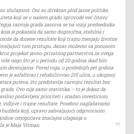
isu slučajnost. Oni su direktan plod jasne politike,
nuiteta koji se u našem gradu sprovode već čitavu
tegija razvoja grada zasniva se na viziji predsednika
koja je pokazala da samo dugoročna, stabilna i
može da donese rezultate koji trajno menjaju životne
hvaljujući tom pristupu, danas možemo sa ponosom
kroz projekat javno-privatnog partnerstva za svega
više nego što je u periodu od 20 godina ikad bilo
im decenijama. Pored toga, u poslednjih pet godina
vo je asfaltirao i rehabilitovao 215 ulica, u ukupnoj
etara puteva, što predstavlja razvojni rezultat bez
 grada. Ovo nije samo statistika – to je dokaz da
avilno postavljeni prioriteti i snažan investicioni
e, vidljive i trajne rezultate. Posebno naglašavamo
g budžeta koji, upravo zahvaljujući odgovornom
 godine omogućava značajna ulaganja u
kla je Maja Vitman.