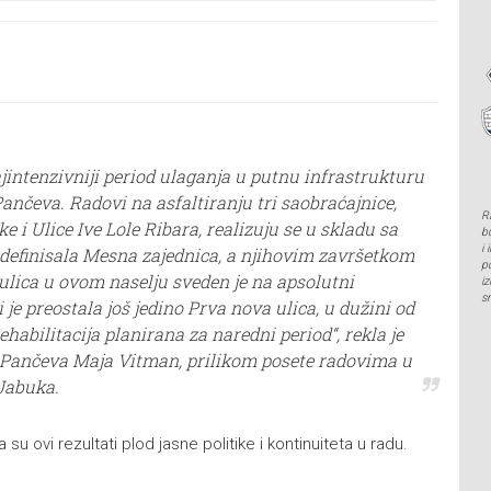
ajintenzivniji period ulaganja u putnu infrastrukturu
Pančeva. Radovi na asfaltiranju tri saobraćajnice,
R
e i Ulice Ive Lole Ribara, realizuju se u skladu sa
b
i
e definisala Mesna zajednica, a njihovim završetkom
p
 ulica u ovom naselju sveden je na apsolutni
i
s
e preostala još jedino Prva nova ulica, u dužini od
rehabilitacija planirana za naredni period“, rekla je
Pančeva Maja Vitman, prilikom posete radovima u
Jabuka.
a su ovi rezultati plod jasne politike i kontinuiteta u radu.