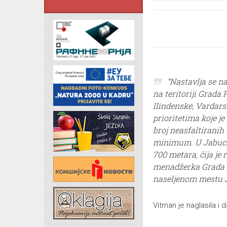
“Nastavlja se n
na teritoriji Grada 
Ilindenske, Vardarsk
prioritetima koje j
broj neasfaltiranih
minimum. U Jabuci j
700 metara, čija je 
menadžerka Grada 
naseljenom mestu 
Vitman je naglasila i d