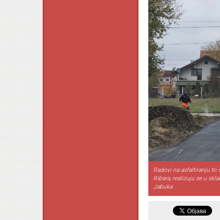
Radovi na asfaltiranju tri 
Ribara, realizuju se u skl
Jabuka