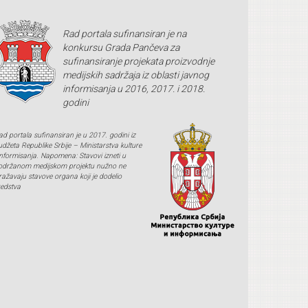
Rad portala sufinansiran je na
konkursu Grada Pančeva za
sufinansiranje projekata proizvodnje
medijskih sadržaja iz oblasti javnog
informisanja u 2016, 2017. i 2018.
godini
ad portala sufinansiran je u 2017. godini iz
udžeta Republike Srbije – Ministarstva kulture
 informisanja. Napomena: Stavovi izneti u
održanom medijskom projektu nužno ne
zražavaju stavove organa koji je dodelio
redstva