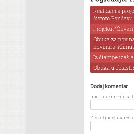
Realizacija pro
čistom Pančevu
Projekat “Čuvari
Obuka za novina
novinara: Klimat
Iz štampe izašla
Obuka u oblasti 
Dodaj komentar
Ime i prezime ili na
E-mail (uneta adresa n