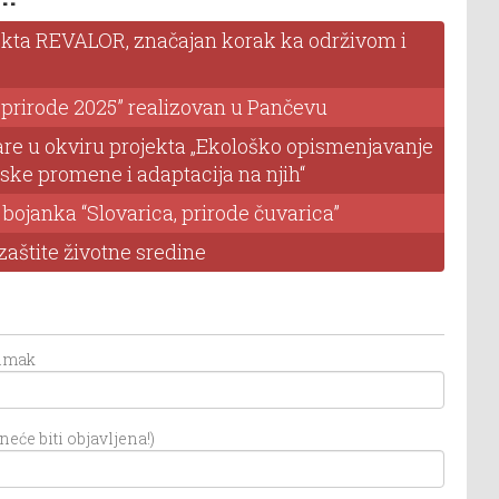
jekta REVALOR, značajan korak ka održivom i
 prirode 2025” realizovan u Pančevu
re u okviru projekta „Ekološko opismenjavanje
ske promene i adaptacija na njih“
 bojanka “Slovarica, prirode čuvarica”
zaštite životne sredine
dimak
eće biti objavljena!)