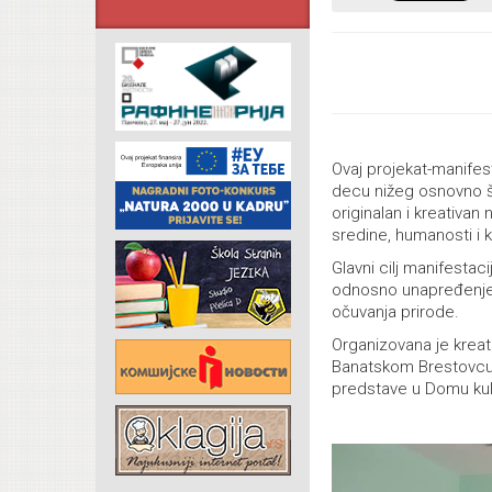
Ovaj projekat-manifes
decu nižeg osnovno šk
originalan i kreativan
sredine, humanosti i k
Glavni cilj manifesta
odnosno unapređenje i
očuvanja prirode.
Organizovana je kreat
Banatskom Brestovcu 
predstave u Domu kul