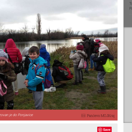
T
P
zovan je do Ponjavice
Pančevo MOJKraj
Save