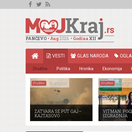
PANČEVO
• Aug
2026.
• Godina
XII
VESTI
GLAS NARODA
OGLA
Društvo
Politika
Hronika
Ekonomija
HOME
8. avgust
7. avgus
Društvo
Društvo
ZATVARA SE PUT GAJ–
VITMAN: POČ
KAJTASOVO
IZGRADNJA
ATMOSFERSK
KANALIZACIJ