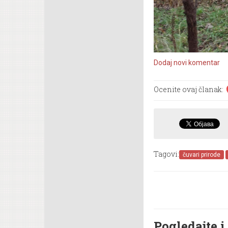
Dodaj novi komentar
Ocenite ovaj članak:
Tagovi:
čuvari prirode
Pogledajte i.