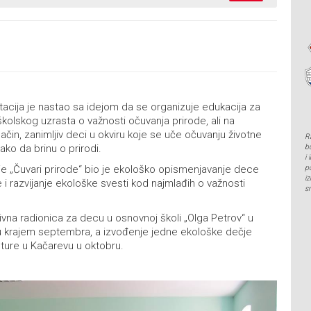
tacija je nastao sa idejom da se organizuje edukacija za
olskog uzrasta o važnosti očuvanja prirode, ali na
 način, zanimljiv deci u okviru koje se uče očuvanju životne
R
ako da brinu o prirodi.
b
i
cije „Čuvari prirode“ bio je ekološko opismenjavanje dece
p
i
 razvijanje ekološke svesti kod najmlađih o važnosti
s
ivna radionica za decu u osnovnoj školi „Olga Petrov“ u
krajem septembra, a izvođenje jedne ekološke dečje
ture u Kačarevu u oktobru.