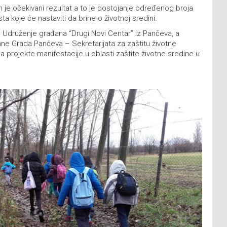
n je očekivani rezultat a to je postojanje određenog broja
 koje će nastaviti da brine o životnoj sredini.
lo Udruženje građana “Drugi Novi Centar” iz Pančeva, a
rane Grada Pančeva – Sekretarijata za zaštitu životne
a projekte-manifestacije u oblasti zaštite životne sredine u