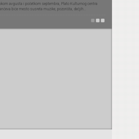
okom avgusta i početkom septembra, Plato Kulturnog centra
ančeva biće mesto susreta muzike, pozorišta, dečjih…