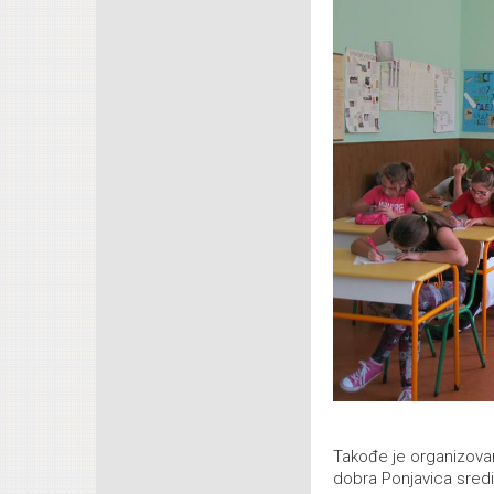
Takođe je organizova
dobra Ponjavica sre