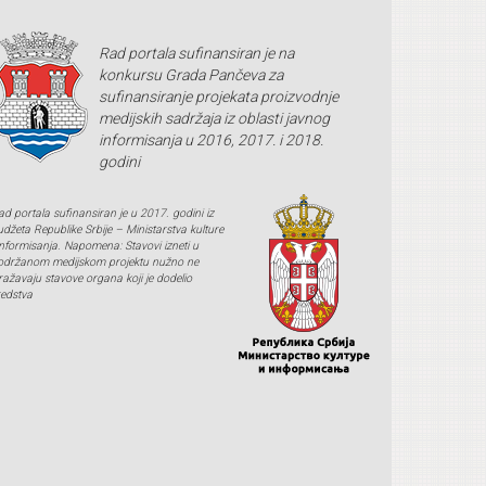
Rad portala sufinansiran je na
konkursu Grada Pančeva za
sufinansiranje projekata proizvodnje
medijskih sadržaja iz oblasti javnog
informisanja u 2016, 2017. i 2018.
godini
ad portala sufinansiran je u 2017. godini iz
udžeta Republike Srbije – Ministarstva kulture
 informisanja. Napomena: Stavovi izneti u
održanom medijskom projektu nužno ne
zražavaju stavove organa koji je dodelio
redstva