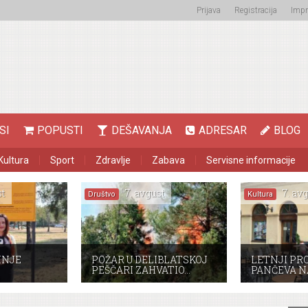
Prijava
Registracija
Imp
SI
POPUSTI
DEŠAVANJA
ADRESAR
BLOG
Kultura
Sport
Zdravlje
Zabava
Servisne informacije
t
7. avgust
7. avg
Društvo
Kultura
INJE
POŽAR U DELIBLATSKOJ
LETNJI PR
PEŠČARI ZAHVATIO…
PANČEVA N
E
E…