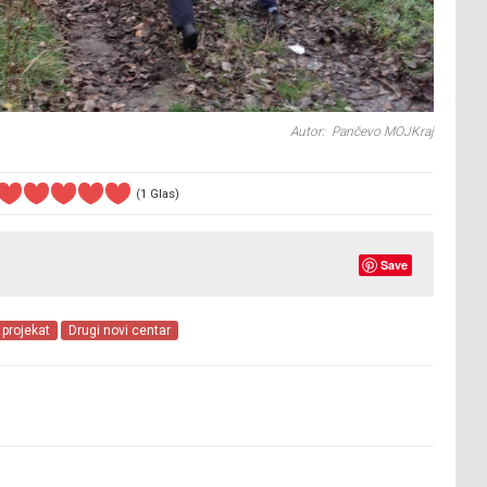
Autor: Pančevo MOJKraj
(1 Glas)
Save
projekat
Drugi novi centar
..