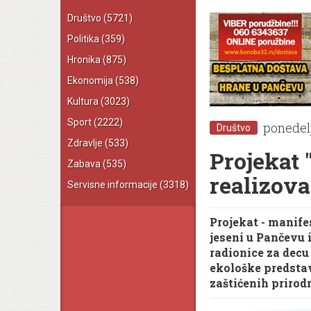
Društvo
(5721)
Politika
(359)
Hronika
(875)
Ekonomija
(538)
Kultura
(3023)
Sport
(2222)
ponedel
Društvo
Zdravlje
(533)
Projekat 
Zabava
(535)
realizov
Servisne informacije
(3318)
Projekat - manife
jeseni u Pančevu 
radionice za decu
ekološke predstav
zaštićenih prirodn