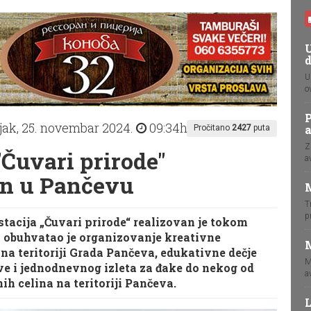
U
U
o
P
jak, 25. novembar 2024.
09:34h
Pročitano
2427
puta
Z
"Čuvari prirode"
a
an u Pančevu
T
p
stacija „Čuvari prirode“ realizovan je tokom
i obuhvatao je organizovanje kreativne
M
 na teritoriji Grada Pančeva, edukativne dečje
M
e i jednodnevnog izleta za đake do nekog od
a
ih celina na teritoriji Pančeva.