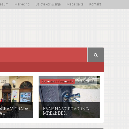
resum
Marketing
Uslovi korišćenja
Mapa sajta
Kontakt
ust
7. avgust
Servisne informacije
OGRAM GRADA
KVAR NA VODOVODNOJ
A…
MREŽI: DEO…