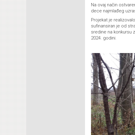
Na ovaj način ostvare
dece najmlađeg uzrasta
Projekat je realizova
sufinansiran je od st
sredine na konkursu z
2024. godini.