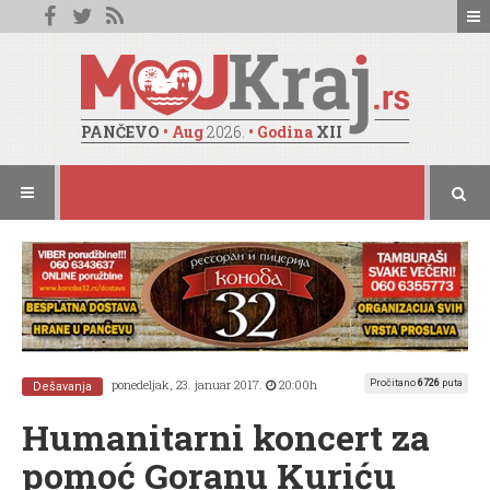
PANČEVO
• Aug
2026.
• Godina
XII
ponedeljak, 23. januar 2017.
20:00h
Pročitano
6726
puta
Dešavanja
Humanitarni koncert za
pomoć Goranu Kuriću