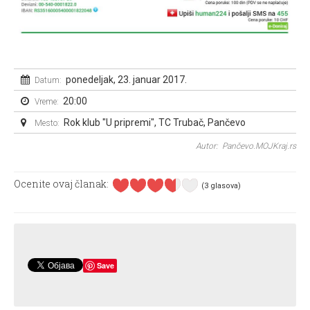
ponedeljak, 23. januar 2017.
Datum:
20:00
Vreme:
Rok klub "U pripremi", TC Trubač, Pančevo
Mesto:
Autor: Pančevo.MOJKraj.rs
Ocenite ovaj članak:
(3 glasova)
Save