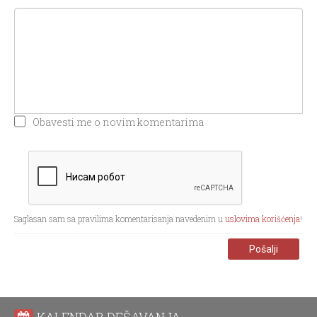
Obavesti me o novim komentarima
Saglasan sam sa pravilima komentarisanja navedenim u
uslovima korišćenja
!
Pošalji