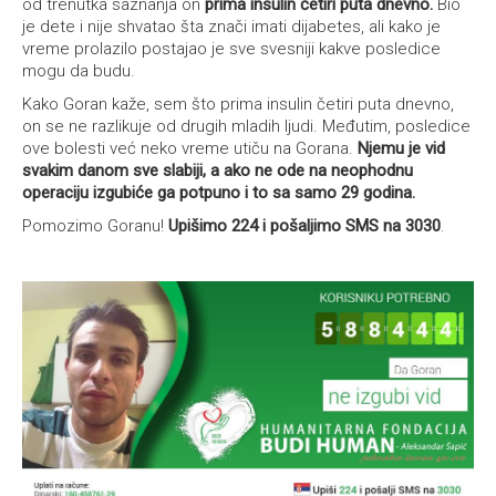
od trenutka saznanja on
prima insulin četiri puta dnevno.
Bio
je dete i nije shvatao šta znači imati dijabetes, ali kako je
vreme prolazilo postajao je sve svesniji kakve posledice
mogu da budu.
Kako Goran kaže, sem što prima insulin četiri puta dnevno,
on se ne razlikuje od drugih mladih ljudi. Međutim, posledice
ove bolesti već neko vreme utiču na Gorana.
Njemu je vid
svakim danom sve slabiji, a ako ne ode na neophodnu
operaciju izgubiće ga potpuno i to sa samo 29 godina.
Pomozimo Goranu!
Upišimo 224 i pošaljimo SMS na 3030
.