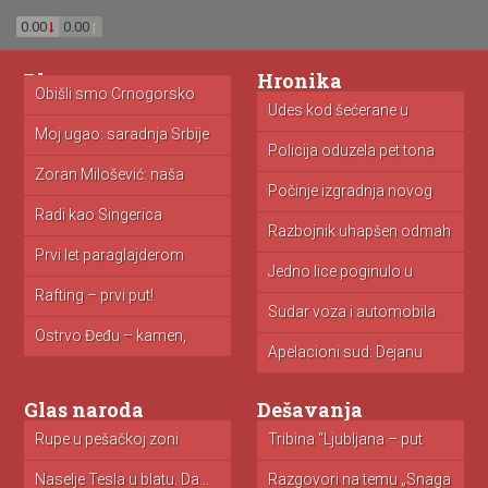
0.00
0.00
Blog
Hronika
Obišli smo Crnogorsko
primorje: cene...
Udes kod šećerane u
Ap
Kovačici...
zn
Moj ugao: saradnja Srbije
i...
Policija oduzela pet tona
Ko
toalet...
Zoran Milošević: naša
borba!
Počinje izgradnja novog
M
zatvora u...
is
Radi kao Singerica
Razbojnik uhapšen odmah
V
nakon pljačke...
u 
Prvi let paraglajderom
Jedno lice poginulo u
O
nesreći...
i...
Rafting – prvi put!
Sudar voza i automobila
V
u...
st
Ostrvo Đeđu – kamen,
mandarine...
Apelacioni sud: Dejanu
N
Simeunoviću godinu...
za
Glas naroda
Dešavanja
Rupe u pešačkoj zoni
ekologija
Tribina “Ljubljana – put
Iz
do...
Š
Naselje Tesla u blatu. Da...
Donacija CTG aparata
Razgovori na temu „Snaga
P