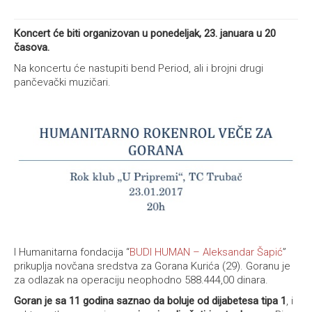
Koncert će biti organizovan u ponedeljak, 23. januara u 20
časova.
Na koncertu će nastupiti bend Period, ali i brojni drugi
pančevački muzičari.
I Humanitarna fondacija “
BUDI HUMAN – Aleksandar Šapić
”
prikuplja novčana sredstva za Gorana Kurića (29). Goranu je
za odlazak na operaciju neophodno 588.444,00 dinara.
Goran je sa 11 godina saznao da boluje od dijabetesa tipa 1
, i