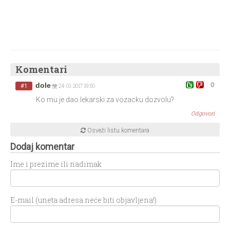
Komentari
0
dole
#1
24-01-2017 19:50
Ko mu je dao lekarski za vozacku dozvolu?
Odgovori
Osveži listu komentara
Dodaj komentar
Ime i prezime ili nadimak
E-mail (uneta adresa neće biti objavljena!)