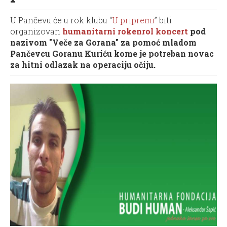
U Pančevu će u rok klubu “
U pripremi
” biti
organizovan
humanitarni rokenrol koncert
pod
nazivom "Veče za Gorana" za pomoć mladom
Pančevcu Goranu Kuriću kome je potreban novac
za hitni odlazak na operaciju očiju.