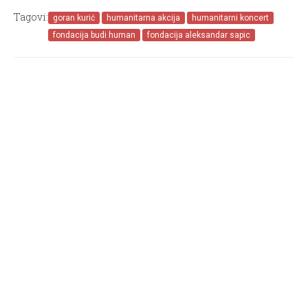
Tagovi:
goran kurić
humanitarna akcija
humanitarni koncert
fondacija budi human
fondacija aleksandar sapic