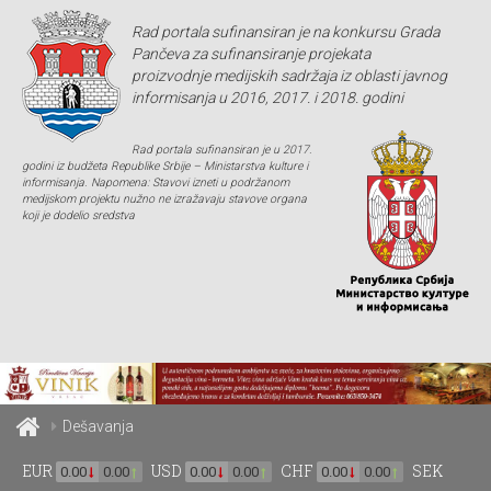
Rad portala sufinansiran je na konkursu Grada
Pančeva za sufinansiranje projekata
proizvodnje medijskih sadržaja iz oblasti javnog
informisanja u 2016, 2017. i 2018. godini
Rad portala sufinansiran je u 2017.
godini iz budžeta Republike Srbije – Ministarstva kulture i
informisanja. Napomena: Stavovi izneti u podržanom
medijskom projektu nužno ne izražavaju stavove organa
koji je dodelio sredstva
Dešavanja
EUR
USD
CHF
SEK
0.00
0.00
0.00
0.00
0.00
0.00