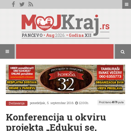
PANČEVO
• Aug
2026.
• Godina
XII
ponedeljak, 5. septembar 2016.
12:00h
Pročitano
4979
puta
Dešavanja
Konferencija u okviru
projekta „Edukuj se,