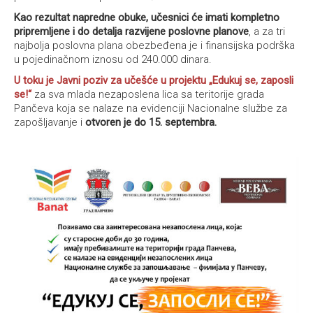
Kao rezultat napredne obuke, učesnici će imati kompletno
pripremljene i do detalja razvijene poslovne planove
, a za tri
najbolja poslovna plana obezbeđena je i finansijska podrška
u pojedinačnom iznosu od 240.000 dinara.
U toku je Javni poziv za učešće u projektu „Edukuj se, zaposli
se!“
za sva mlada nezaposlena lica sa teritorije grada
Pančeva koja se nalaze na evidenciji Nacionalne službe za
zapošljavanje i
otvoren je do 15. septembra.