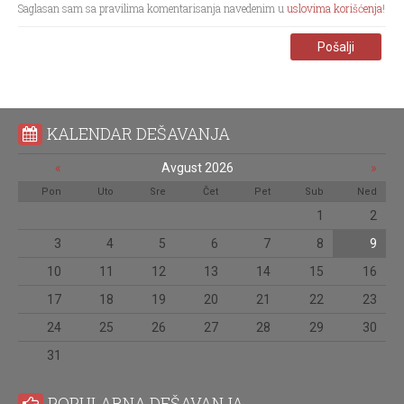
Saglasan sam sa pravilima komentarisanja navedenim u
uslovima korišćenja
!
Pošalji
KALENDAR DEŠAVANJA
«
Avgust 2026
»
Pon
Uto
Sre
Čet
Pet
Sub
Ned
1
2
3
4
5
6
7
8
9
10
11
12
13
14
15
16
17
18
19
20
21
22
23
24
25
26
27
28
29
30
31
POPULARNA DEŠAVANJA