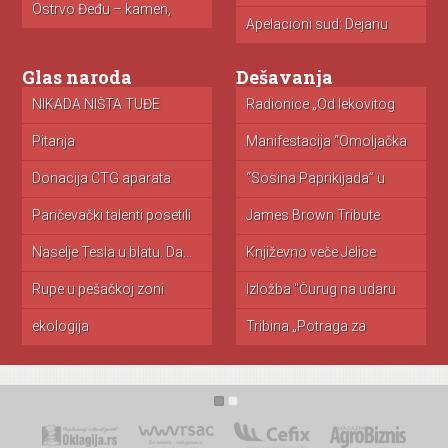
u...
st
Ostrvo Đeđu – kamen,
mandarine...
Apelacioni sud: Dejanu
N
Simeunoviću godinu...
za
Glas naroda
Dešavanja
NIKADA NIŠTA TUĐE
Donacija CTG aparata
Radionice „Od lekovitog
Če
NISAM UZEO...
porodilištu u...
bilja do...
P
Pitanja
Da li radi otvoreni bazen?
Manifestacija “Omoljačka
U
cipovka”
p
k
Donacija CTG aparata
Ogorčeni građani grada
“Sosina Paprikijada” u
P
Bolnici Pančevo
Pančeva zbog...
Banatskom Brestovcu
m
Pančevački talenti posetili
James Brown Tribute
P
izložbu posvećenu...
Belgrade u...
“P
Naselje Tesla u blatu. Da...
Književno veče Jelice
I
Greganović u...
(
Rupe u pešačkoj zoni
Izložba "Čurug na udaru
Ci
imperija...
“M
ekologija
Tribina „Potraga za
H
smislom“ i...
Do