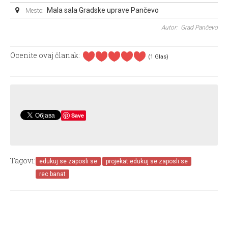
Mala sala Gradske uprave Pančevo
Mesto:
Autor: Grad Pančevo
Ocenite ovaj članak:
(1 Glas)
Save
Tagovi:
edukuj se zaposli se
projekat edukuj se zaposli se
rec banat