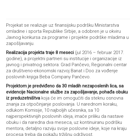
Projekat se realizuje uz finansijsku podršku Ministarstva
omladine i sporta Republike Srbije, a odobren je u okviru
Javnog konkursa za programe i projekte podrške mladima u
zapošljavanju.
Realizacija projekta traje 8 meseci
(jul 2016 – februar 2017.
godine), a projektni partneri su institucije i organizacije iz
javnog i privatnog sektora: Grad Pančevo, Regionalni centar
za društveno-ekonomski razvoj Banat i Doo za vođenje
poslovnih knjiga Beba Company Pančevo.
Projektom je predviđeno da 30 mladih nezaposlenih lica, sa
evidencije Nacionalne službe za zapošljavanje, pohađa obuku
iz preduzetništva
koja će im omogućiti da steknu osnovna
znanja za otpočinjanje poslovanja. U narednom koraku,
odlukom Komisije, 10 najboljih učesnika, sa 10
najperspektivnijih poslovnih ideja, imaće priliku da nastave
obuku i da naredna dva meseca, uz kontinuiranu podršku
mentora, detaljno razviju svoje poslovne ideje, koje na kraju
procesa treba da pokažu tržišnu održivost.