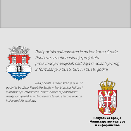
Rad portala sufinansiran je na konkursu Grada
Pančeva za sufinansiranje projekata
proizvodnje medijskih sadržaja iz oblasti javnog
informisanja u 2016, 2017. i 2018. godini
Rad portala sufinansiran je u 2017.
godini iz budžeta Republike Srbije – Ministarstva kulture i
informisanja. Napomena: Stavovi izneti u podržanom
medijskom projektu nužno ne izražavaju stavove organa
koji je dodelio sredstva